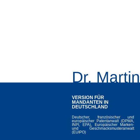
Dr. Marti
VERSION FÜR
MANDANTEN IN
DEUTSCHLAND
Deutscher, französischer und
europäischer Patentanwalt (DPMA,
INPI, EPA), Europäischer Marken-
und Geschmacksmusteranwalt
(EUIPO)