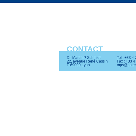
CONTACT
Dr. Martin P. Schmidt
Tel : +33 4
22, avenue René Cassin
Fax : +33 4
F-69009 Lyon
mps@patent