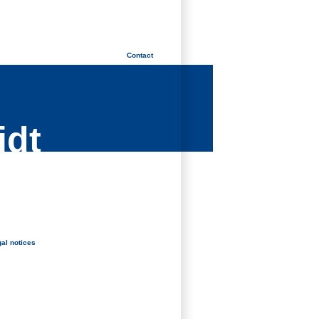
Contact
idt
al notices