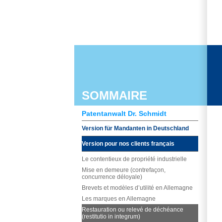
SOMMAIRE
Patentanwalt Dr. Schmidt
Version für Mandanten in Deutschland
Version pour nos clients français
Le contentieux de propriété industrielle
Mise en demeure (contrefaçon,
concurrence déloyale)
Brevets et modèles d’utilité en Allemagne
Les marques en Allemagne
Restauration ou relevé de déchéance
(restitutio in integrum)